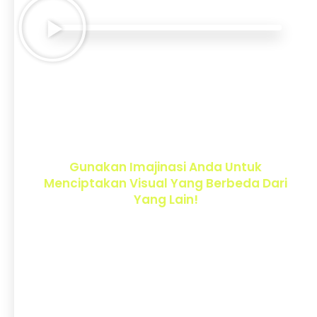
Kelas Online Ini Akan Menjadikan Anda
Terampil Dalam Menciptakan Konten
Yang Mengesankan Tanpa Perlu Skill
Desain!
Gunakan Imajinasi Anda Untuk
Menciptakan Visual Yang Berbeda Dari
Yang Lain!
Bagi pebisnis
, teknologi AI dapat membantu
Anda dalam otomatisasi proses
pembuatan
konten banner & video promosi
Dengan menggunakan teknologi AI untuk
membuat konten, pebisnis