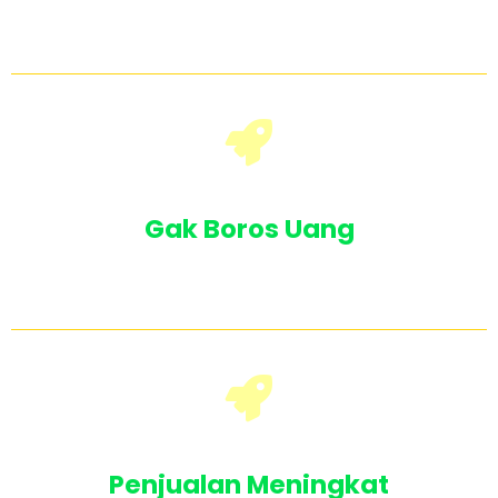
akan menjadi mudah & cepat pake
kecerdasan Ai
Gak Boros Uang
Gak perlu bayar jasa untuk setiap keperluan
pembuatan desain promosi atau apapun
Penjualan Meningkat