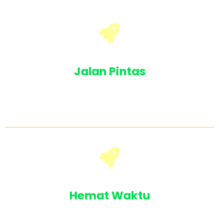
Jalan Pintas
Gak perlu capek trial error sendiri, bisa
langsung tiru caranya tanpa perlu punya skill
desain
Hemat Waktu
Bikin desain banner untuk keperluan apapun