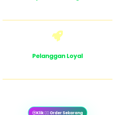
Desain visual yang menarik akan memperkuat
branding, sehingga konversi meiningkat
Pelanggan Loyal
Customer betah, makin banyak konsumsi
konten berkualitas, mereka menjadi loyal
Ok, Saya Sangat Tertarik, Saya Paham Value Yang
Akan Saya Dapatkan Di Sini...
Klik 👉🏻 Order Sekarang