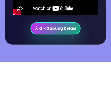
Klik Gabung Kelas!
Ok, Lalu Dengan Mengakses Informasi Ini,
Mempelajari Dan Menguasai Skillnya...
Apa Untungannya Untuk Anda?