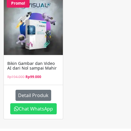
Promo!
Bikin Gambar dan Video
AI dari Nol sampai Mahir
Original
Current
Rp
194.000
Rp
99.000
price
price
was:
is:
Rp194.000.
Rp99.000.
Detail Produk
Chat WhatsApp