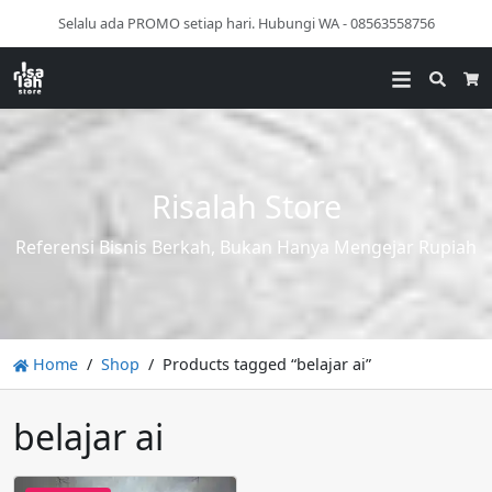
Selalu ada PROMO setiap hari. Hubungi WA - 08563558756
Searc
Ca
Risalah Store
Referensi Bisnis Berkah, Bukan Hanya Mengejar Rupiah
Home
Shop
Products tagged “belajar ai”
belajar ai