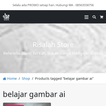
Selalu ada PROMO setiap hari. Hubungi WA - 08563558756
Searc
Ca
Risalah Store
Referensi Bisnis Berkah, Bukan Hanya Mengejar Rupiah
Home
Shop
Products tagged “belajar gambar ai”
belajar gambar ai