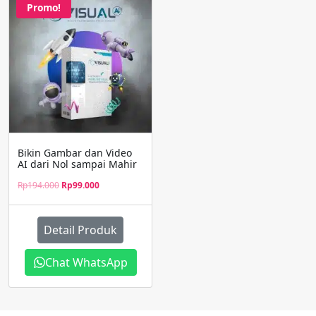
Promo!
Bikin Gambar dan Video
AI dari Nol sampai Mahir
Original
Current
Rp
194.000
Rp
99.000
price
price
was:
is:
Rp194.000.
Rp99.000.
Detail Produk
Chat WhatsApp