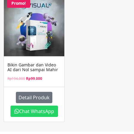
Promo!
Bikin Gambar dan Video
AI dari Nol sampai Mahir
Original
Current
Rp
194.000
Rp
99.000
price
price
was:
is:
Rp194.000.
Rp99.000.
Detail Produk
Chat WhatsApp