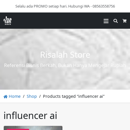
Selalu ada PROMO setiap hari. Hubungi WA - 08563558756
Searc
Ca
Risalah Store
Referensi Bisnis Berkah, Bukan Hanya Mengejar Rupiah
Home
Shop
Products tagged “influencer ai”
influencer ai