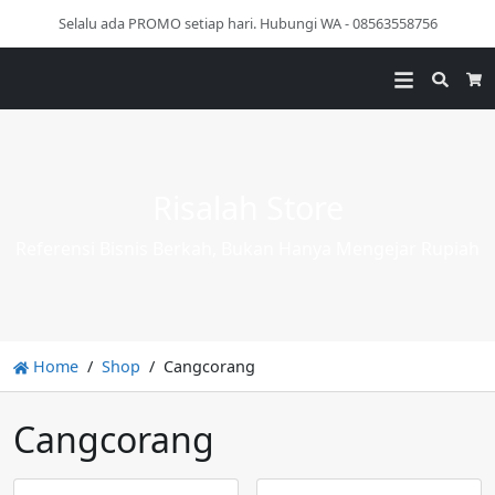
Selalu ada PROMO setiap hari. Hubungi WA - 08563558756
Searc
Ca
Risalah Store
Referensi Bisnis Berkah, Bukan Hanya Mengejar Rupiah
Home
Shop
Cangcorang
Cangcorang