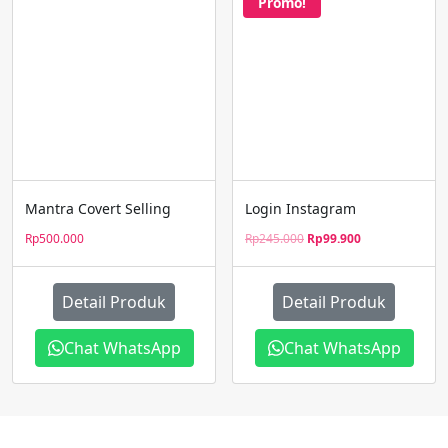
Promo!
Mantra Covert Selling
Login Instagram
Original
Current
Rp
500.000
Rp
245.000
Rp
99.900
price
price
was:
is:
Rp245.000.
Rp99.900.
Detail Produk
Detail Produk
Chat WhatsApp
Chat WhatsApp