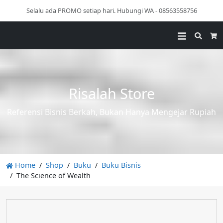
Selalu ada PROMO setiap hari. Hubungi WA - 08563558756
Searc
Ca
Risalah Store
Referensi Bisnis Berkah, Bukan Hanya Mengejar Rupiah
Home
Shop
Buku
Buku Bisnis
The Science of Wealth