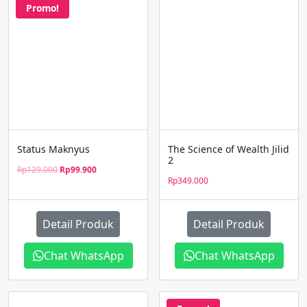
Promo!
Status Maknyus
The Science of Wealth Jilid
2
Original
Current
Rp
129.000
Rp
99.900
Rp
349.000
price
price
was:
is:
Rp129.000.
Rp99.900.
Detail Produk
Detail Produk
Chat WhatsApp
Chat WhatsApp