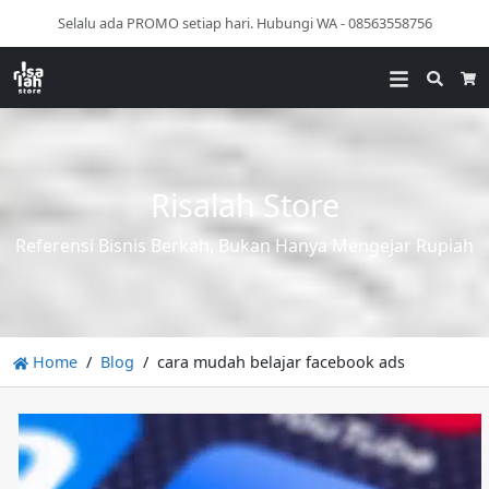
Selalu ada PROMO setiap hari. Hubungi WA - 08563558756
Searc
Ca
Risalah Store
Referensi Bisnis Berkah, Bukan Hanya Mengejar Rupiah
Home
Blog
cara mudah belajar facebook ads