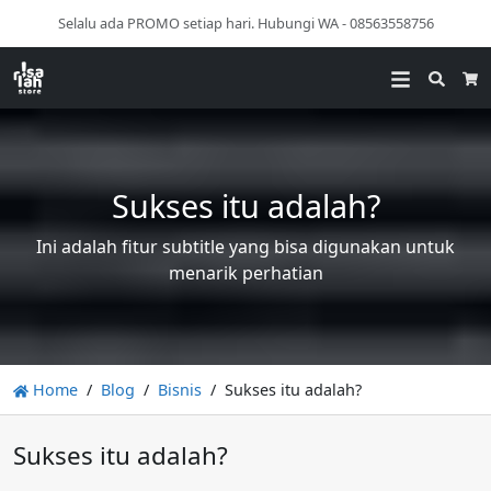
Selalu ada PROMO setiap hari. Hubungi WA - 08563558756
Searc
Ca
Sukses itu adalah?
Ini adalah fitur subtitle yang bisa digunakan untuk
menarik perhatian
Home
Blog
Bisnis
Sukses itu adalah?
Sukses itu adalah?